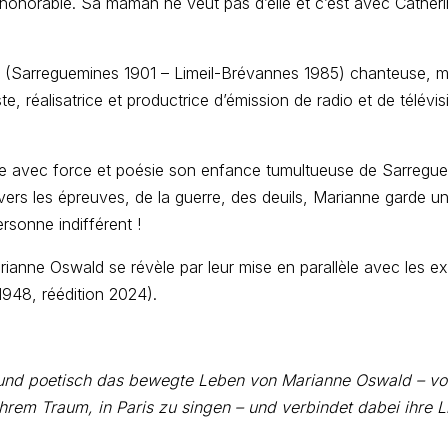
honorable. Sa maman ne veut pas d’elle et c’est avec Catherin
 (Sarreguemines 1901 – Limeil-Brévannes 1985) chanteuse, 
te, réalisatrice et productrice d’émission de radio et de télévis
ate avec force et poésie son enfance tumultueuse de Sarregue
ers les épreuves, de la guerre, des deuils, Marianne garde un
ersonne indifférent !
rianne Oswald se révèle par leur mise en parallèle avec les ex
948, réédition 2024).
l und poetisch das bewegte Leben von Marianne Oswald – vo
hrem Traum, in Paris zu singen – und verbindet dabei ihre L