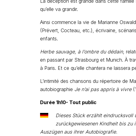
La déception est grande dans cette famille 
qu’elle va grandir.
Ainsi commence la vie de Marianne Oswald
(Prévert, Cocteau, etc.), écrivaine, scénaris
enfants.
Herbe sauvage, à l’ombre du dédain
, rel
en passant par Strasbourg et Munich. À trav
à Paris. Et ce qu’elle chantera ne laissera p
L’intimité des chansons du répertoire de Ma
autobiographie
Je n’ai pas appris à vivre
(1
Durée 1h10- Tout public
Dieses Stück erzählt eindrucksvol
zurückgewiesenen Kindheit bis zu i
Auszügen aus ihrer Autobiografie.