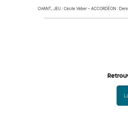
CHANT, JEU : Cécile Véber – ACCORDÉON : Denis 
Retrou
L