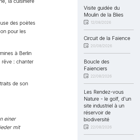
e, la cuisinière
Visite guidée du
Moulin de la Blies
muse des poètes
12/08/2026
ion pour les
Circuit de la Faïence
20/08/2026
mines à Berlin
 rêve : chanter
Boucle des
Faïenciers
22/08/2026
traits de son
Les Rendez-vous
Nature - le golf, d'un
site industriel à un
réservoir de
n einer
biodiversité
ieder mit
22/08/2026