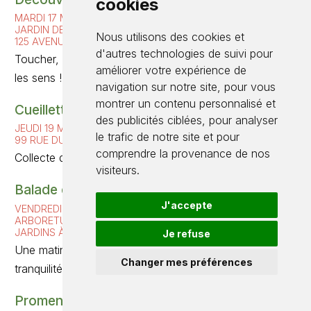
cookies
MARDI 17 MARS DE 10H À 11H15
JARDIN DES FAÏENCIERS
Nous utilisons des cookies et
125 AVENUE DE LA BLIES
d'autres technologies de suivi pour
Toucher, sentir, écouter, voir, goûter... le jardin éveille
améliorer votre expérience de
les sens !
navigation sur notre site, pour vous
montrer un contenu personnalisé et
Cueillette de fleurs de printemps
des publicités ciblées, pour analyser
JEUDI 19 MARS DE 9H15 À 11H
le trafic de notre site et pour
99 RUE DU MARÉCHAL FOCH
comprendre la provenance de nos
Collecte de jolies fleurs et apprends leurs noms.
visiteurs.
Balade et jeux à l’arboretum
J'accepte
VENDREDI 27 MARS DE 9H15 À 11H
ARBORETUM - PARKING DU TERRAIN DE FOOT - RUE DES
JARDINS À ROUHLING
Je refuse
Une matinée à partager dans un cadre de calme et de
Changer mes préférences
tranquilité.
Promenons-nous dans les bois