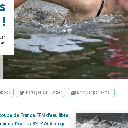
s
 !
J à
:49
cebook
Partager sur Twitter
Envoyer par e-mail
 Coupe de France FFN d’eau libre
ème
mines. Pour sa 8
édition qui