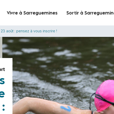
Vivre à Sarreguemines
Sortir à Sarreguemin
3 août : pensez à vous inscrire !
ort
s
e
: