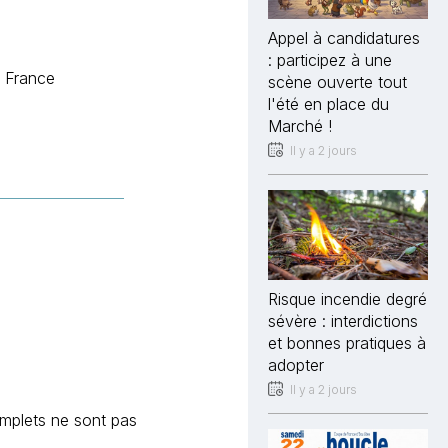
Appel à candidatures
: participez à une
e France
scène ouverte tout
l'été en place du
Marché !
Il y a 2 jours
Risque incendie degré
sévère : interdictions
et bonnes pratiques à
adopter
Il y a 2 jours
complets ne sont pas