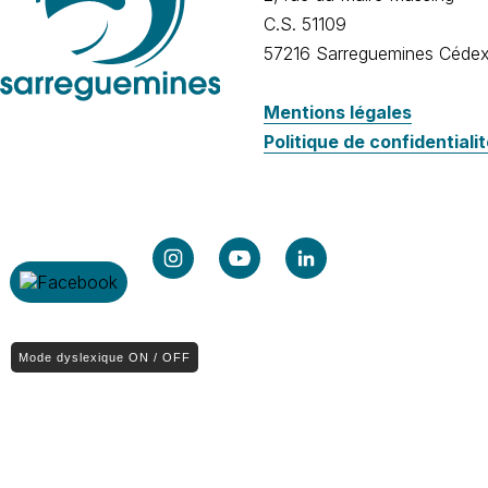
C.S. 51109
57216 Sarreguemines Céde
Mentions légales
Politique de confidentiali
Mode dyslexique ON / OFF