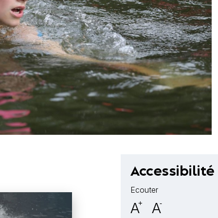
Accessibilité
Ecouter
A
+
A
-