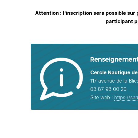
Attention : l'inscription sera possible sur
participant p
Renseignemen
Cercle Nautique d
117 avenue de la Bli
03 87 98 00 20
Site web :
https://sa