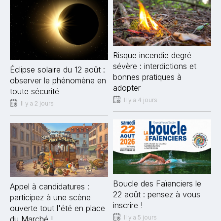
Risque incendie degré
sévère : interdictions et
Éclipse solaire du 12 août :
bonnes pratiques à
observer le phénomène en
adopter
toute sécurité
Il y a 4 jours
Il y a 2 jours
Boucle des Faïenciers le
Appel à candidatures :
22 août : pensez à vous
participez à une scène
inscrire !
ouverte tout l'été en place
Il y a 5 jours
du Marché !