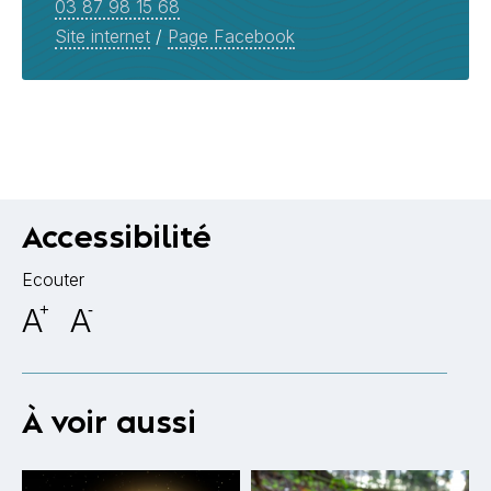
03 87 98 15 68
Site internet
/
Page Facebook
Accessibilité
Ecouter
A
+
A
-
À voir aussi