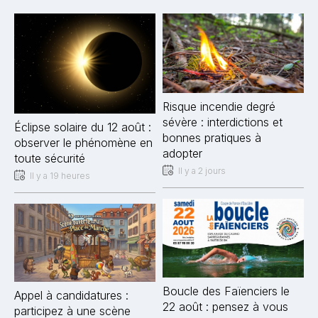
Risque incendie degré
sévère : interdictions et
Éclipse solaire du 12 août :
bonnes pratiques à
observer le phénomène en
adopter
toute sécurité
Il y a 2 jours
Il y a 19 heures
Boucle des Faïenciers le
Appel à candidatures :
22 août : pensez à vous
participez à une scène