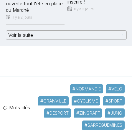
inscrire !
ouverte tout l'été en place
Il y a 3 jours
du Marché !
Il y a 2 jours
Voir la suite
#NORMANDIE
#VELO
#GRANVILLE
#CYCLISME
#SPORT
Mots clés
#DESPORT
#ZINGRAFF
#JUNG
#SARREGUEMINES