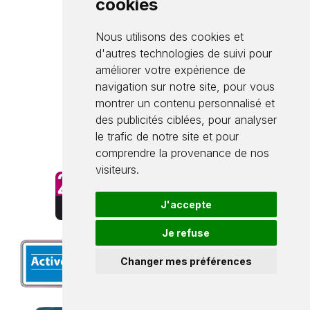
cookies
Téléphone : 03 87 98 93 00
Nous utilisons des cookies et
Télécopie : 03 87 95 45 81
d'autres technologies de suivi pour
Ouvert au public : du lundi au
améliorer votre expérience de
vendredi de 8h à 12h et de
navigation sur notre site, pour vous
montrer un contenu personnalisé et
13h30 à 17h30
des publicités ciblées, pour analyser
le trafic de notre site et pour
Contactez-nous par e-mail
comprendre la provenance de nos
visiteurs.
J'accepte
Je refuse
Changer mes préférences