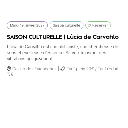
Mardi
19 janvier
2027
Saison culturelle
Réserver
SAISON CULTURELLE | Lùcia de Carvahlo
Lúcia de Carvalho est une alchimiste, une chercheuse de
sens et éveilleuse d’essence. Sa voix transmet des
vibrations qui gu&eacut...
Casino des Faïenceries |
Tarif plein 20€ / Tarif réduit
15€