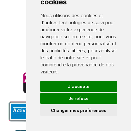
cookies
Téléphone : 03 87 98 93 00
Nous utilisons des cookies et
Télécopie : 03 87 95 45 81
d'autres technologies de suivi pour
Ouvert au public : du lundi au
améliorer votre expérience de
vendredi de 8h à 12h et de
navigation sur notre site, pour vous
montrer un contenu personnalisé et
13h30 à 17h30
des publicités ciblées, pour analyser
le trafic de notre site et pour
Contactez-nous par e-mail
comprendre la provenance de nos
visiteurs.
J'accepte
Je refuse
Changer mes préférences