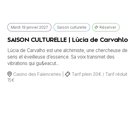
Mardi
19 janvier
2027
Saison culturelle
Réserver
SAISON CULTURELLE | Lùcia de Carvahlo
Lúcia de Carvalho est une alchimiste, une chercheuse de
sens et éveilleuse d’essence. Sa voix transmet des
vibrations qui gu&eacut...
Casino des Faïenceries |
Tarif plein 20€ / Tarif réduit
15€