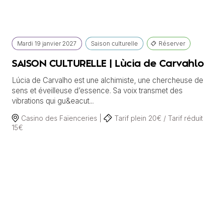
Mardi
19 janvier
2027
Saison culturelle
Réserver
SAISON CULTURELLE | Lùcia de Carvahlo
Lúcia de Carvalho est une alchimiste, une chercheuse de
sens et éveilleuse d’essence. Sa voix transmet des
vibrations qui gu&eacut...
Casino des Faïenceries |
Tarif plein 20€ / Tarif réduit
15€