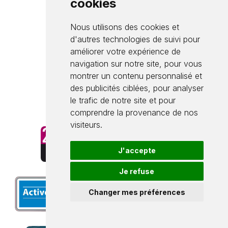
cookies
Téléphone : 03 87 98 93 00
Nous utilisons des cookies et
Télécopie : 03 87 95 45 81
d'autres technologies de suivi pour
Ouvert au public : du lundi au
améliorer votre expérience de
vendredi de 8h à 12h et de
navigation sur notre site, pour vous
montrer un contenu personnalisé et
13h30 à 17h30
des publicités ciblées, pour analyser
le trafic de notre site et pour
Contactez-nous par e-mail
comprendre la provenance de nos
visiteurs.
J'accepte
Je refuse
Changer mes préférences