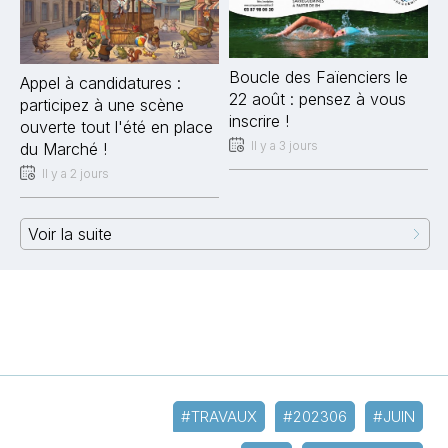
Boucle des Faïenciers le
Appel à candidatures :
22 août : pensez à vous
participez à une scène
inscrire !
ouverte tout l'été en place
Il y a 3 jours
du Marché !
Il y a 2 jours
Voir la suite
#TRAVAUX
#202306
#JUIN