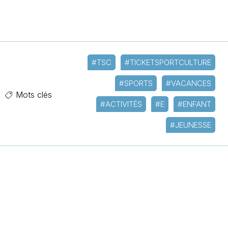
#TSC
#TICKETSPORTCULTURE
#SPORTS
#VACANCES
Mots clés
#ACTIVITÉS
#E
#ENFANT
#JEUNESSE