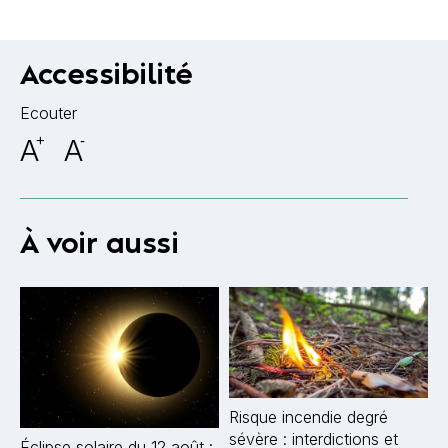
Accessibilité
Ecouter
A
+
A
-
À voir aussi
Risque incendie degré
sévère : interdictions et
Éclipse solaire du 12 août :