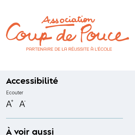
Accessibilité
Ecouter
A
+
A
-
À voir aussi