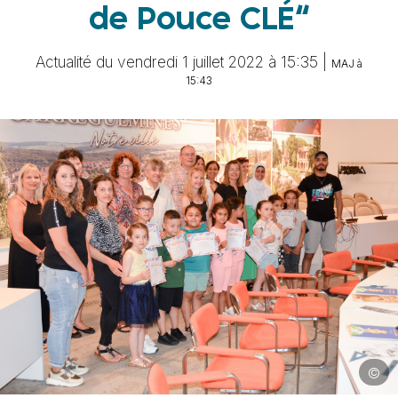
de Pouce CLÉ“
Actualité du vendredi 1 juillet 2022 à 15:35 |
MAJ à
15:43
©
Image 