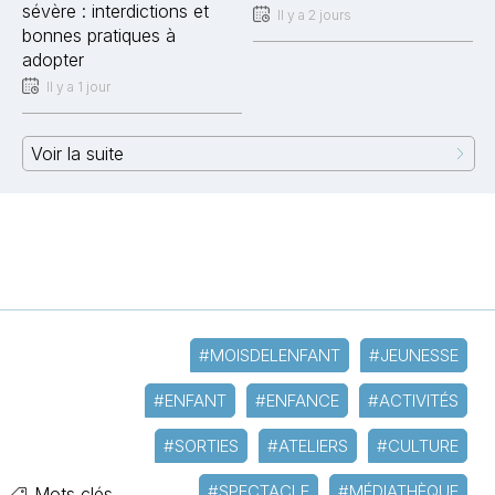
sévère : interdictions et
Il y a 2 jours
bonnes pratiques à
adopter
Il y a 1 jour
Voir la suite
#MOISDELENFANT
#JEUNESSE
#ENFANT
#ENFANCE
#ACTIVITÉS
#SORTIES
#ATELIERS
#CULTURE
#SPECTACLE
#MÉDIATHÈQUE
Mots clés