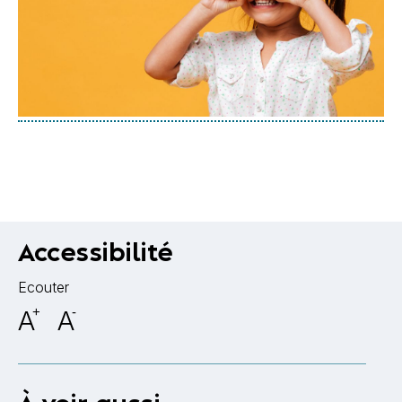
Accessibilité
Ecouter
A
+
A
-