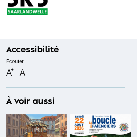
Accessibilité
Ecouter
A
+
A
-
À voir aussi