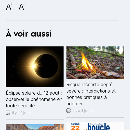
A
+
A
-
À voir aussi
Risque incendie degré
sévère : interdictions et
Éclipse solaire du 12 août :
bonnes pratiques à
observer le phénomène en
adopter
toute sécurité
Il y a 4 jours
Il y a 2 jours