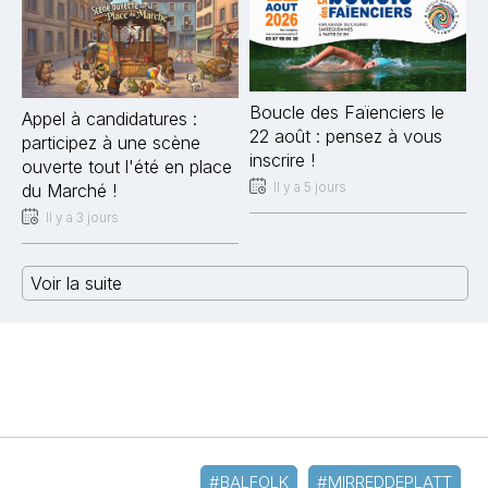
Boucle des Faïenciers le
Appel à candidatures :
22 août : pensez à vous
participez à une scène
inscrire !
ouverte tout l'été en place
Il y a 5 jours
du Marché !
Il y a 3 jours
Voir la suite
#BALFOLK
#MIRREDDEPLATT