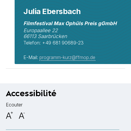
Julia Ebersbach
Filmfestival Max Ophüls Preis gGmbH
Europaallee 22
66113 Saarbrücken
Telefon: +49 681 90689-23
E-Mail:
programm-kurz@ffmop.de
Accessibilité
Ecouter
A
+
A
-