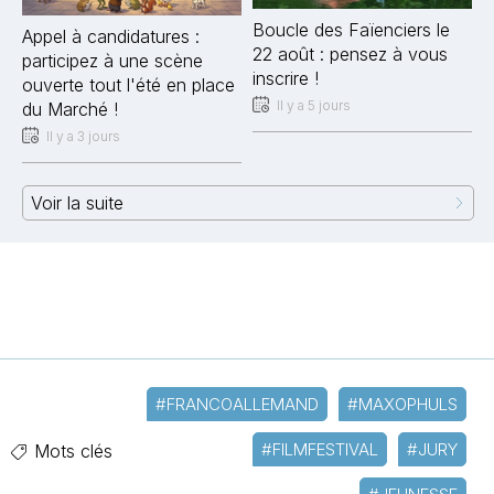
Boucle des Faïenciers le
Appel à candidatures :
22 août : pensez à vous
participez à une scène
inscrire !
ouverte tout l'été en place
Il y a 5 jours
du Marché !
Il y a 3 jours
Voir la suite
#FRANCOALLEMAND
#MAXOPHULS
#FILMFESTIVAL
#JURY
Mots clés