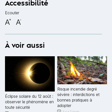
Accessibilité
Ecouter
A
+
A
-
À voir aussi
Risque incendie degré
sévère : interdictions et
Éclipse solaire du 12 août :
bonnes pratiques à
observer le phénomène en
adopter
toute sécurité
Il y a 2 jours