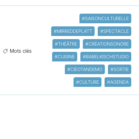
#SAISONCULTURELLE
#MIRREDDEPLATT
#SPECTACLE
#THÉÂTRE
#CRÉATIONSONORE
Mots clés
#CUISINE
#BABELKISCHSTUDIO
#CIEOTANDEMO
#SORTIE
#CULTURE
#AGENDA