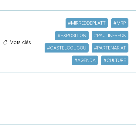
#MIRREDDEPLATT
#MRP
#EXPOSITION
#PAULINEBECK
Mots clés
#CASTELCOUCOU
#PARTENARIAT
#AGENDA
#CULTURE