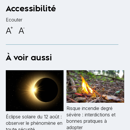
Accessibilité
Ecouter
A
+
A
-
À voir aussi
Risque incendie degré
sévère : interdictions et
Éclipse solaire du 12 août :
bonnes pratiques à
observer le phénomène en
adopter
toute sécurité