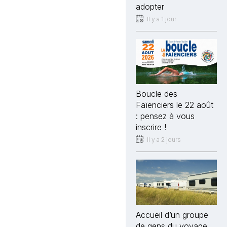
adopter
Il y a 1 jour
Boucle des
Faïenciers le 22 août
: pensez à vous
inscrire !
Il y a 2 jours
Accueil d’un groupe
de gens du voyage