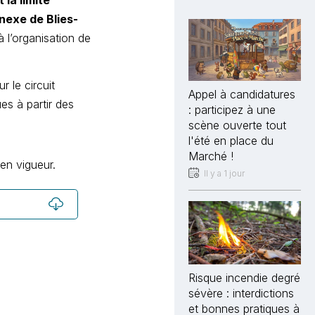
 la limite
nexe de Blies-
à l’organisation de
r le circuit
Appel à candidatures
es à partir des
: participez à une
scène ouverte tout
l'été en place du
Marché !
en vigueur.
Il y a 1 jour
Risque incendie degré
sévère : interdictions
et bonnes pratiques à