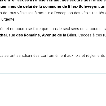
s entre l’accès à l’ancien chalet des scouts de France et
uemines de celui de la commune de Blies-Schweyen, an
tion de tous véhicules à moteur à l’exception des véhicules liés 
n urgente.
ée et ne pourra se faire que dans le seul sens de la course, su
thal, rue des Romains, Avenue de la Blies
. L’accès à ces ru
sous seront sanctionnées conformément aux lois et règlements 