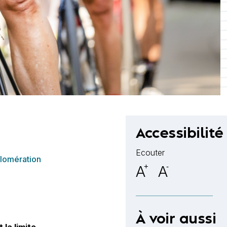
Accessibilité
Ecouter
glomération
A
+
A
-
À voir aussi