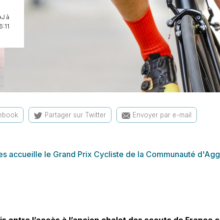
J à
6:11
cebook
Partager sur Twitter
Envoyer par e-mail
es accueille le Grand Prix Cycliste de la Communauté d'Ag