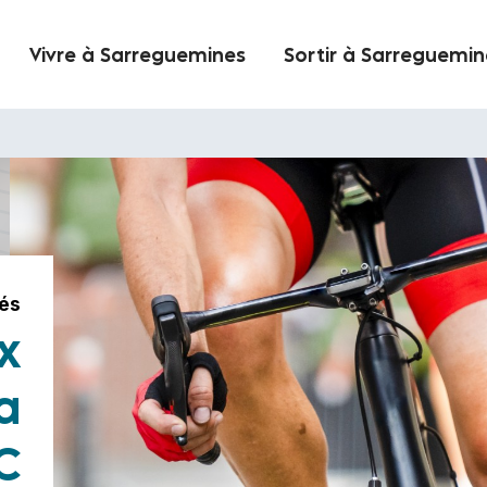
Vivre à Sarreguemines
Sortir à Sarreguemin
tés
x
a
C