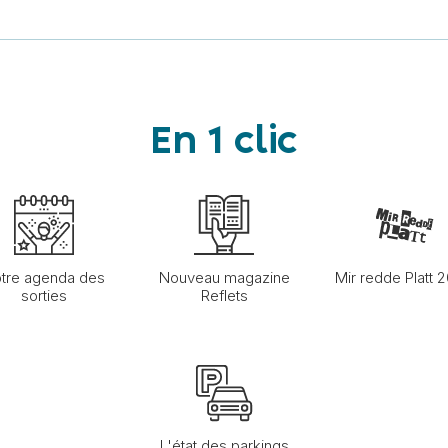
En 1 clic
tre agenda des
Nouveau magazine
Mir redde Platt 
sorties
Reflets
L'état des parkings