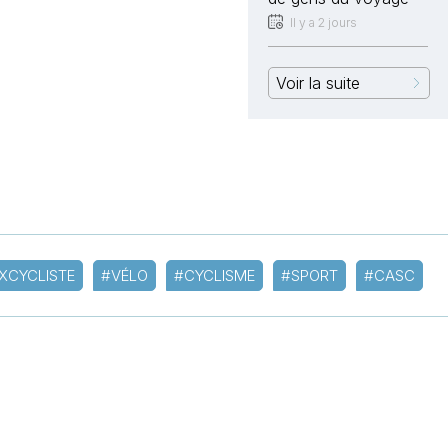
Il y a 2 jours
Voir la suite
XCYCLISTE
#VÉLO
#CYCLISME
#SPORT
#CASC