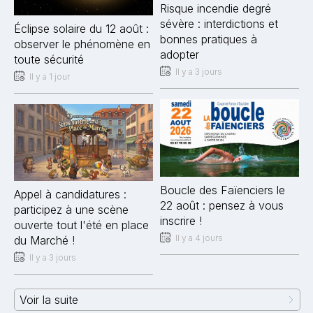
Risque incendie degré
sévère : interdictions et
Éclipse solaire du 12 août :
bonnes pratiques à
observer le phénomène en
adopter
toute sécurité
Il y a 3 jours
Il y a 1 jour
Boucle des Faïenciers le
Appel à candidatures :
22 août : pensez à vous
participez à une scène
inscrire !
ouverte tout l'été en place
Il y a 4 jours
du Marché !
Il y a 3 jours
Voir la suite