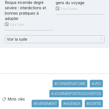
Risque incendie degré
gens du voyage
sévère : interdictions et
Il y a 2 jours
bonnes pratiques à
adopter
Il y a 1 jour
Voir la suite
#CONSERVATOIRE
#JPO
#JOURNÉEPORTESOUVERTES
Mots clés
#ÉVÉNÉMENT
#AGENDA
#SORTIE