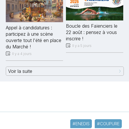
Boucle des Faïenciers le
Appel à candidatures :
22 août : pensez à vous
participez à une scène
inscrire !
ouverte tout l'été en place
Il y a 5 jours
du Marché !
Il y a 4 jours
Voir la suite
#ENEDIS
#COUPURE