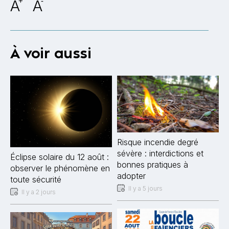
A
+
A
-
À voir aussi
Risque incendie degré
sévère : interdictions et
Éclipse solaire du 12 août :
bonnes pratiques à
observer le phénomène en
adopter
toute sécurité
Il y a 5 jours
Il y a 2 jours