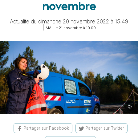
novembre
Actualité du dimanche 20 novembre 2022 à 15:49
|
MAJ le 21 novembre à 10:09
©
Image
Partager sur Facebook
Partager sur Twitter