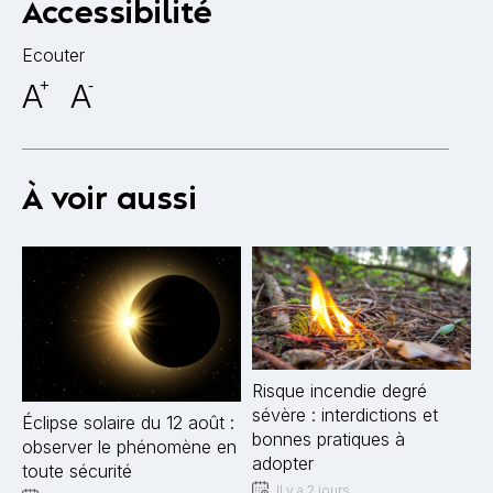
Accessibilité
Ecouter
A
+
A
-
À voir aussi
Risque incendie degré
sévère : interdictions et
Éclipse solaire du 12 août :
bonnes pratiques à
observer le phénomène en
adopter
toute sécurité
Il y a 2 jours