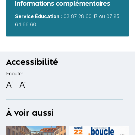
Informations complémentaires
Service Éducation :
03 87 28 60 17 ou 07 85
64 66 60
Accessibilité
Ecouter
A
+
A
-
À voir aussi