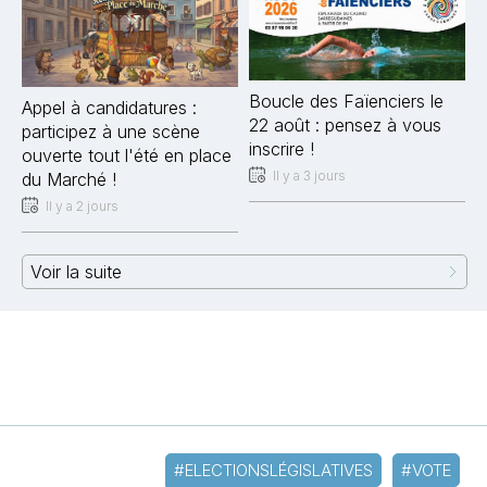
Boucle des Faïenciers le
Appel à candidatures :
22 août : pensez à vous
participez à une scène
inscrire !
ouverte tout l'été en place
Il y a 3 jours
du Marché !
Il y a 2 jours
Voir la suite
#ELECTIONSLÉGISLATIVES
#VOTE