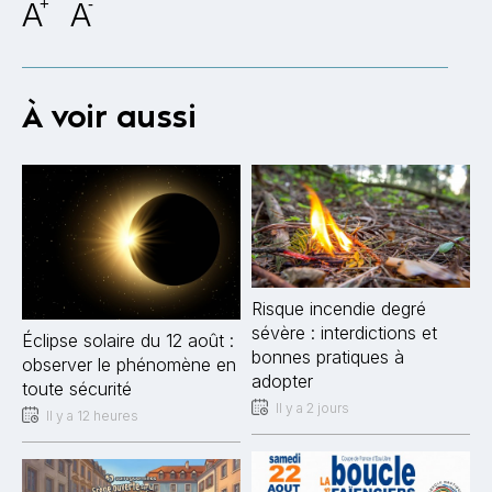
A
+
A
-
À voir aussi
Risque incendie degré
sévère : interdictions et
Éclipse solaire du 12 août :
bonnes pratiques à
observer le phénomène en
adopter
toute sécurité
Il y a 2 jours
Il y a 12 heures