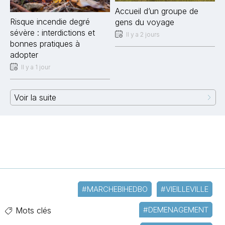
Accueil d’un groupe de
Risque incendie degré
gens du voyage
sévère : interdictions et
Il y a 2 jours
bonnes pratiques à
adopter
Il y a 1 jour
Voir la suite
#MARCHEBIHEDBO
#VIEILLEVILLE
#DEMENAGEMENT
Mots clés