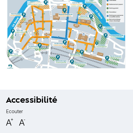
Accessibilité
Ecouter
A
+
A
-