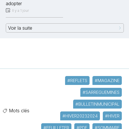
adopter
Il y a 1 jour
Voir la suite
#REFLETS
#MAGAZINE
#SARREGUEMINES
#BULLETINMUNICIPAL
Mots clés
#HIVER20232024
#HIVER
#FEUILLETER
#PDF
#SOMMAIRE