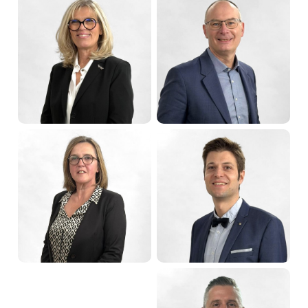
Jean-Marc
Marc ZINGRAFF
SCHWARTZ
Maire de Sarreguemines
Premier adjoint
Christine MARCHAL
Denis PEIFFER
Deuxième adjointe
Troisième adjoint