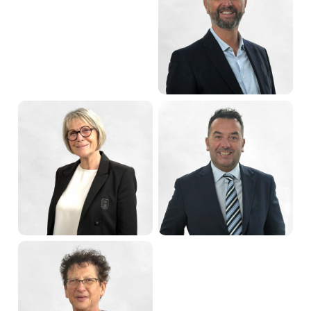
Isabelle PETER
Maxime TRITZ
Quatrième adjointe
Cinquième adjoint
Corinne THINNES
Sébastien JUNG
Sixième adjointe
Septième adjoint