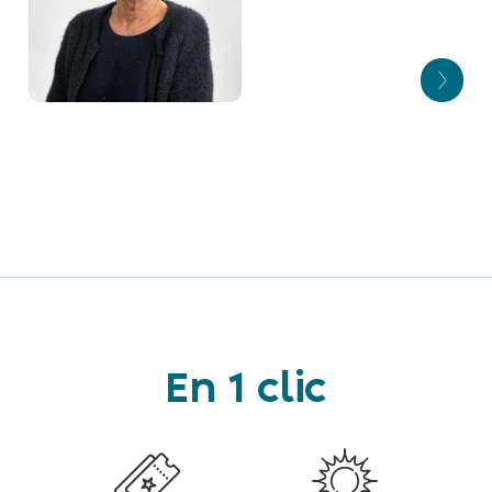
Christiane HECKEL
Alain DANN
Huitième adjointe
Neuvième adjoint
Bernadette
NICKLAUS
Dixième adjointe
En 1 clic