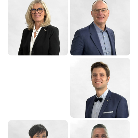
Jean-Marc
Marc ZINGRAFF
SCHWARTZ
Maire de Sarreguemines
Premier adjoint
Christine MARCHAL
Denis PEIFFER
Deuxième adjointe
Troisième adjoint