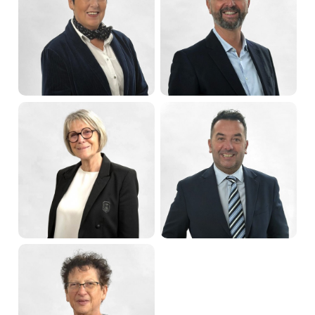
Isabelle PETER
Maxime TRITZ
Quatrième adjointe
Cinquième adjoint
Corinne THINNES
Sébastien JUNG
Sixième adjointe
Septième adjoint