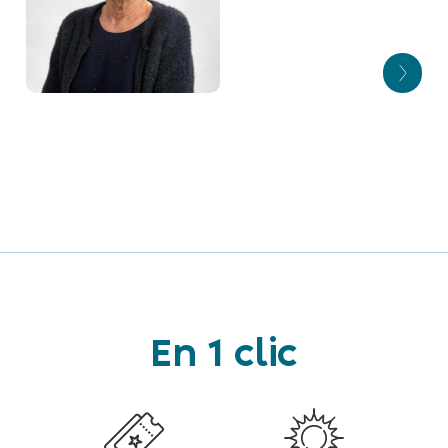
Christiane HECKEL
Alain DANN
Huitième adjointe
Neuvième adjoint
Bernadette
NICKLAUS
Dixième adjointe
En 1 clic