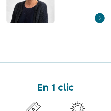
Christiane HECKEL
Alain DANN
Huitième adjointe
Neuvième adjoint
Bernadette
NICKLAUS
Dixième adjointe
En 1 clic