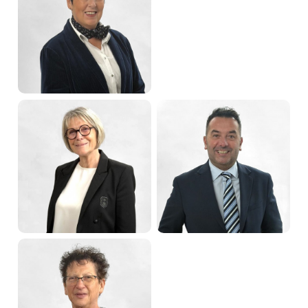
Isabelle PETER
Maxime TRITZ
Quatrième adjointe
Cinquième adjoint
Corinne THINNES
Sébastien JUNG
Sixième adjointe
Septième adjoint