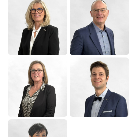
Jean-Marc
Marc ZINGRAFF
SCHWARTZ
Maire de Sarreguemines
Premier adjoint
Christine MARCHAL
Denis PEIFFER
Deuxième adjointe
Troisième adjoint