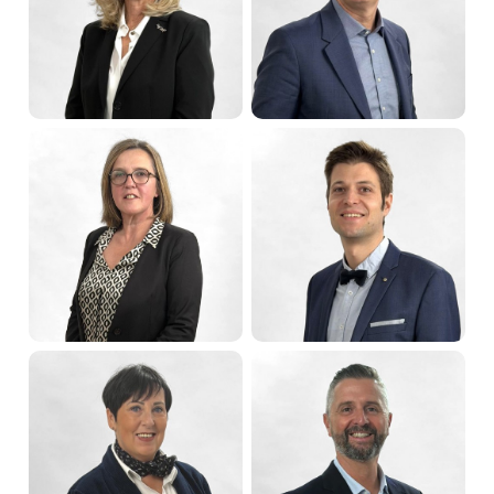
Jean-Marc
Marc ZINGRAFF
SCHWARTZ
Maire de Sarreguemines
Premier adjoint
Christine MARCHAL
Denis PEIFFER
Deuxième adjointe
Troisième adjoint
Isabelle PETER
Maxime TRITZ