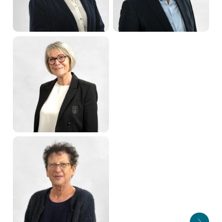
Quatrième adjointe
Cinquième adjoint
Corinne THINNES
Sébastien JUNG
Sixième adjointe
Septième adjoint
Christiane HECKEL
Alain DANN
Huitième adjointe
Neuvième adjoint