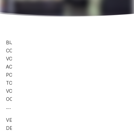
BIJOUTERIE
CONTRASTE
VOUS
ACCEUIL
POUR
TOUTES
VOS
OCCASIONS
….
VENEZ
DECOUVRIER