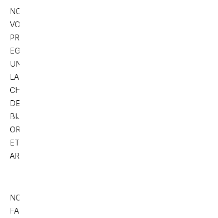
NOUS
VOUS
PROPOSONS
EGALEMENT
UN
LARGE
CHOIX
DE
BIJOUX
OR
ET
ARGENT !
NOUS
FAISONS