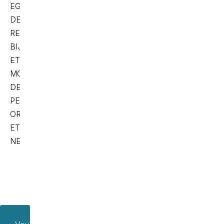
EGALEMENT
DES
REPARATIONS
BIJOUX
ET
MONTRES ,
DES
PERCAGES
OREILLES
ET
NEZ……