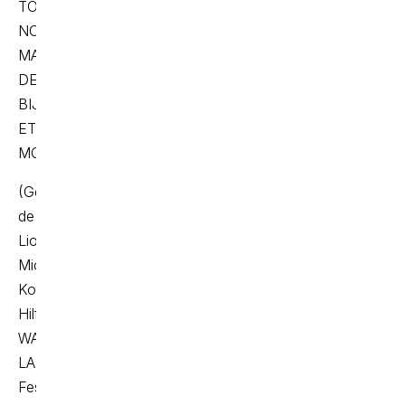
TOUTES
NOS
MARQUES
DE
BIJOUX
ET
MONTRES :
(Georgettes ;.Coeur
de
Lion;
Michael
Kors ;Fossil ;Diesel ;BOSS ;ARMANI ;Tommy
Hilfiger ;ICE
WATCH ;PIERRE
LANNIER ;Casio ;
Festina ;)