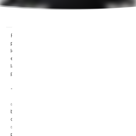
Fort de plus de 25 ans d'accompagnement des TPE-PM
professions libérales et dans le domaine franco-allemand
le cabinet d'expertise comptable HELLO propose une
expérience à taille humaine, moderne et réactive afin qu
la comptabilité devienne un véritable levier de
performance.
- Nos engagements :
✅ Simplifier la vie des dirigeants et les aider à prendre le
bonnes décisions, gain de temps immédiat avec une
comptabilité en temps réel et des outils digitaux innovant
✅ Mettre en place des outils de pilotage de la
performance (tableaux de bord sur-mesure, reportings,