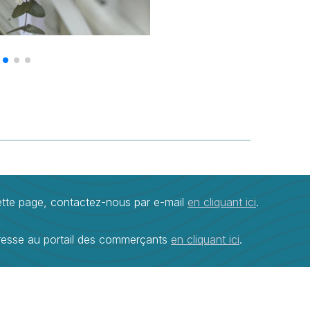
cette page, contactez-nous par e-mail
en cliquant ici
.
resse au portail des commerçants
en cliquant ici
.