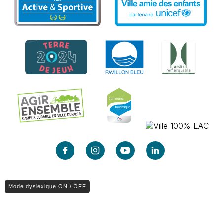
Mode dyslexique ON / OFF