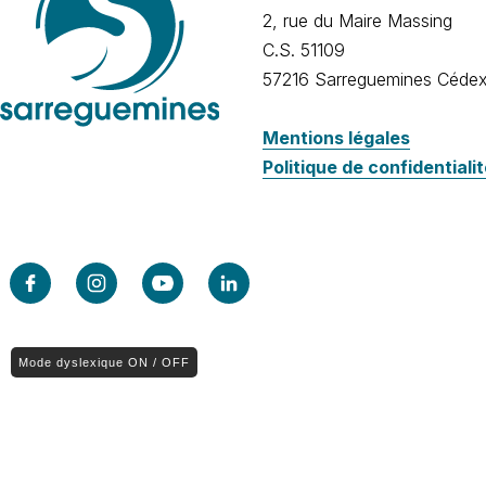
2, rue du Maire Massing
C.S. 51109
57216 Sarreguemines Céde
Mentions légales
Politique de confidentiali
Mode dyslexique ON / OFF