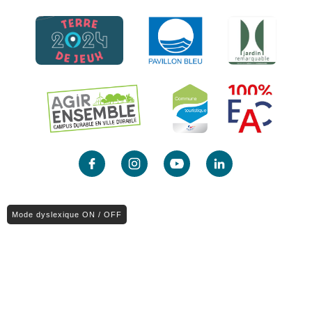
Mode dyslexique ON / OFF