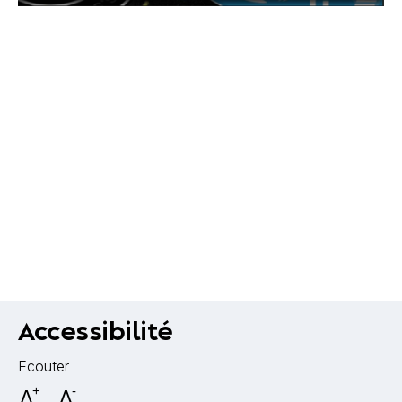
Accessibilité
Ecouter
A
+
A
-