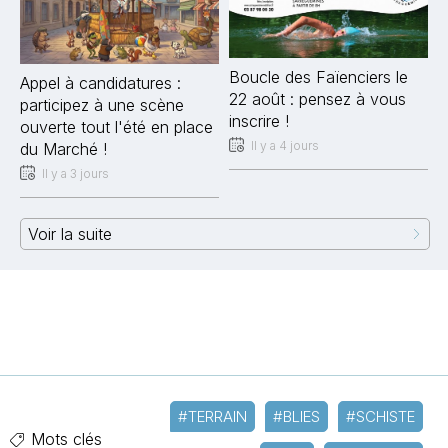
Boucle des Faïenciers le
Appel à candidatures :
22 août : pensez à vous
participez à une scène
inscrire !
ouverte tout l'été en place
Il y a 4 jours
du Marché !
Il y a 3 jours
Voir la suite
#TERRAIN
#BLIES
#SCHISTE
Mots clés