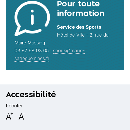
Pour toute
information
Service des Sports
Hôtel de Ville - 2, rue du
Maire Massing
03 87 98 93 05 |
sports@mairie-
sarreguemines.fr
Accessibilité
Ecouter
A
+
A
-