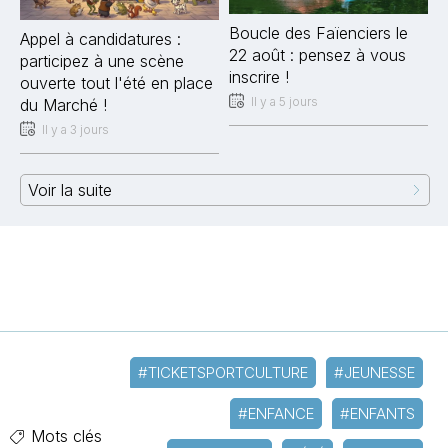
Boucle des Faïenciers le
Appel à candidatures :
22 août : pensez à vous
participez à une scène
inscrire !
ouverte tout l'été en place
Il y a 5 jours
du Marché !
Il y a 3 jours
Voir la suite
#TICKETSPORTCULTURE
#JEUNESSE
#ENFANCE
#ENFANTS
Mots clés