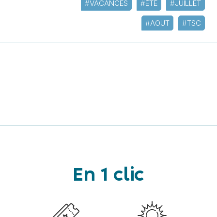
#VACANCES
#ÉTÉ
#JUILLET
#AOUT
#TSC
En 1 clic