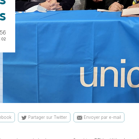
s
s
:56
0:02
cebook
Partager sur Twitter
Envoyer par e-mail