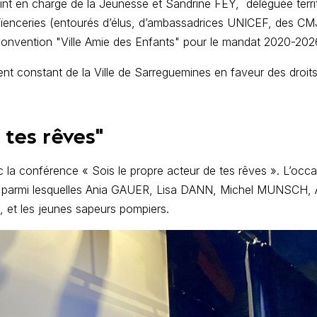
nt en charge de la Jeunesse et Sandrine FEY,
déléguée terr
 Faïenceries (entourés d’élus, d’ambassadrices UNICEF, des C
a convention "Ville Amie des Enfants" pour le mandat 2020-202
t constant de la Ville de Sarreguemines en faveur des droits
 tes rêves"
ec la conférence « Sois le propre acteur de tes rêves ». L’oc
 soir, parmi lesquelles Ania GAUER, Lisa DANN, Michel MUNSCH,
et les jeunes sapeurs pompiers.