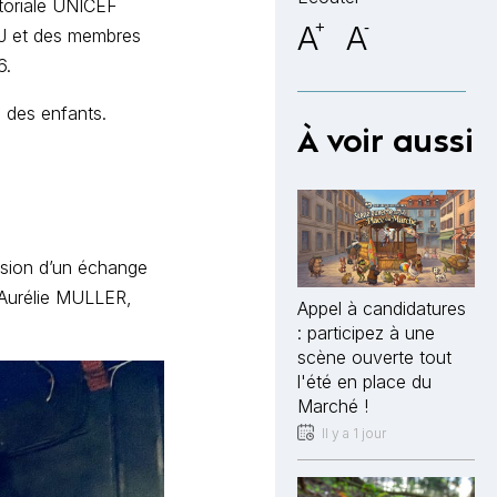
itoriale UNICEF
A
+
A
-
MJ et des membres
6.
 des enfants.
À voir aussi
casion d’un échange
 Aurélie MULLER,
Appel à candidatures
: participez à une
scène ouverte tout
l'été en place du
Marché !
Il y a 1 jour