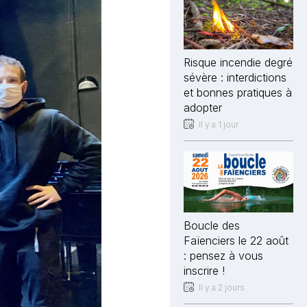
Risque incendie degré
sévère : interdictions
et bonnes pratiques à
adopter
Il y a 1 jour
Boucle des
Faïenciers le 22 août
: pensez à vous
inscrire !
Il y a 2 jours