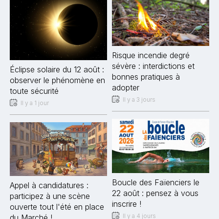
Risque incendie degré
sévère : interdictions et
Éclipse solaire du 12 août :
bonnes pratiques à
observer le phénomène en
adopter
toute sécurité
Il y a 3 jours
Il y a 1 jour
Boucle des Faïenciers le
Appel à candidatures :
22 août : pensez à vous
participez à une scène
inscrire !
ouverte tout l'été en place
Il y a 4 jours
du Marché !