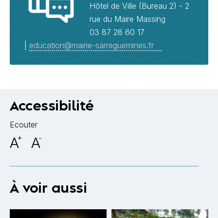
Hôtel de Ville (Bureau 2) - 2
rue du Maire Massing
03 87 28 60 17
|
education@mairie-sarreguemines.fr
Accessibilité
Ecouter
A
+
A
-
À voir aussi