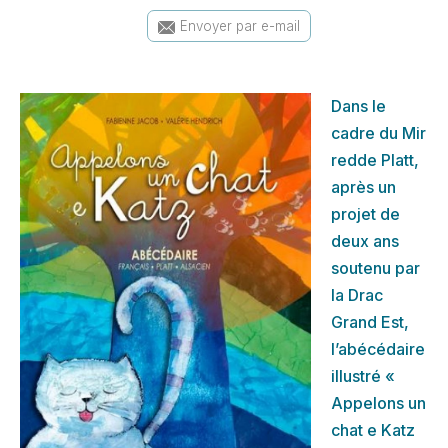
Envoyer par e-mail
Dans le
cadre du Mir
redde Platt,
après un
projet de
deux ans
soutenu par
la Drac
Grand Est,
l’abécédaire
illustré «
Appelons un
chat e Katz