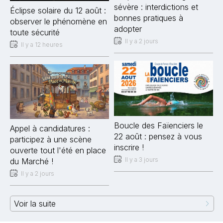
sévère : interdictions et
Éclipse solaire du 12 août :
bonnes pratiques à
observer le phénomène en
adopter
toute sécurité
Il y a 2 jours
Il y a 12 heures
Boucle des Faïenciers le
Appel à candidatures :
22 août : pensez à vous
participez à une scène
inscrire !
ouverte tout l'été en place
Il y a 3 jours
du Marché !
Il y a 2 jours
Voir la suite