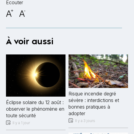
Ecouter
A
+
A
-
À voir aussi
Risque incendie degré
sévère : interdictions et
Éclipse solaire du 12 août :
bonnes pratiques à
observer le phénomène en
adopter
toute sécurité
Il y a 3 jours
Il y a 1 jour