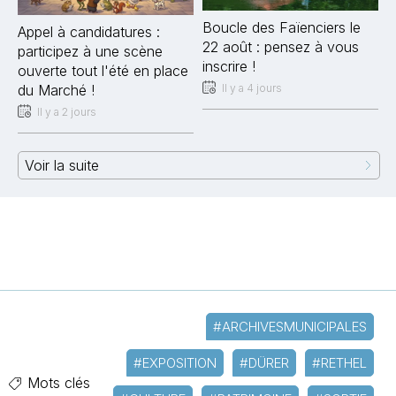
Boucle des Faïenciers le
Appel à candidatures :
22 août : pensez à vous
participez à une scène
inscrire !
ouverte tout l'été en place
Il y a 4 jours
du Marché !
Il y a 2 jours
Voir la suite
#ARCHIVESMUNICIPALES
#EXPOSITION
#DÜRER
#RETHEL
Mots clés