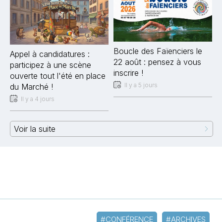
Boucle des Faïenciers le
Appel à candidatures :
22 août : pensez à vous
participez à une scène
inscrire !
ouverte tout l'été en place
Il y a 5 jours
du Marché !
Il y a 4 jours
Voir la suite
#CONFÉRENCE
#ARCHIVES