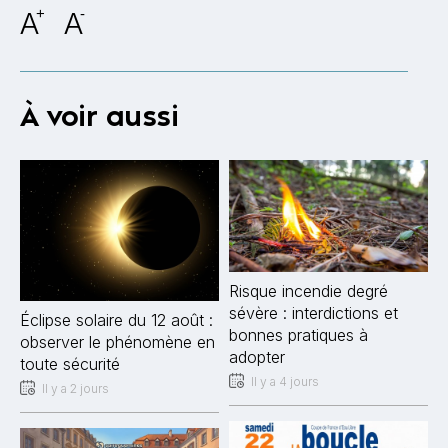
A
+
A
-
À voir aussi
Risque incendie degré
sévère : interdictions et
Éclipse solaire du 12 août :
bonnes pratiques à
observer le phénomène en
adopter
toute sécurité
Il y a 4 jours
Il y a 2 jours