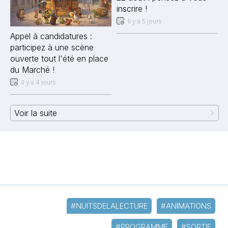
inscrire !
Il y a 5 jours
Appel à candidatures :
participez à une scène
ouverte tout l'été en place
du Marché !
Il y a 4 jours
Voir la suite
#NUITSDELALECTURE
#ANIMATIONS
#PROGRAMME
#SORTIE