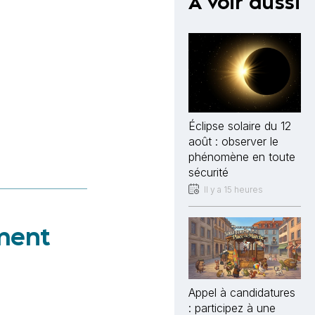
À voir aussi
Éclipse solaire du 12
août : observer le
phénomène en toute
sécurité
Il y a 15 heures
ement
Appel à candidatures
: participez à une