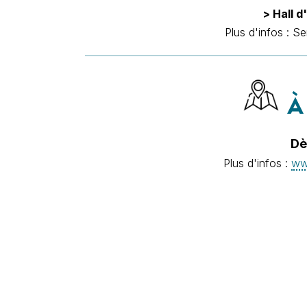
> Hall d
Plus d'infos : S
À 
Dè
Plus d'infos :
ww