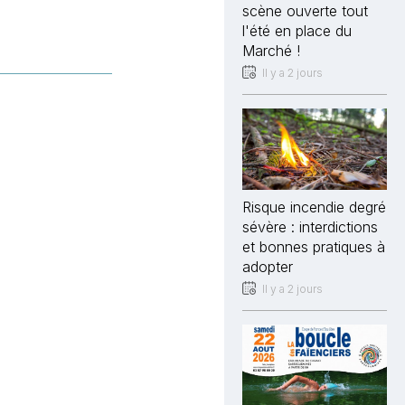
scène ouverte tout
l'été en place du
Marché !
Il y a 2 jours
Risque incendie degré
sévère : interdictions
et bonnes pratiques à
adopter
Il y a 2 jours