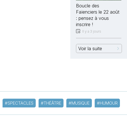
Boucle des
Faïenciers le 22 août
: pensez à vous
inscrire !
Il y a 3 jours
Voir la suite
#SPECTACLES
#THÉÂTRE
#MUSIQUE
#HUMOUR