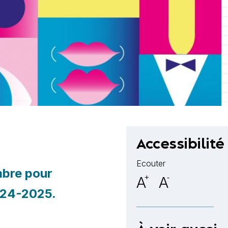
Accessibilité
Ecouter
mbre pour
A
+
A
-
2024-2025.