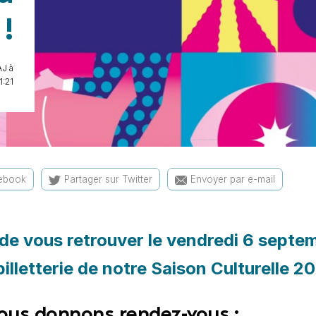
 !
J à
1:21
cebook
Partager sur Twitter
Envoyer par e-mail
e vous retrouver le vendredi 6 septe
a billetterie de notre Saison Culturelle 
ous donnons rendez-vous :