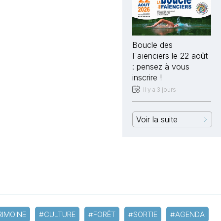
Boucle des
Faïenciers le 22 août
: pensez à vous
inscrire !
Il y a 3 jours
Voir la suite
RIMOINE
#CULTURE
#FORÊT
#SORTIE
#AGENDA