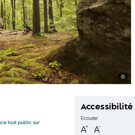
©
Image : F
Accessibilité
Ecouter
ce tout public sur
A
+
A
-