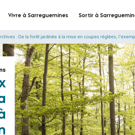
Vivre à Sarreguemines
Sortir à Sarreguemin
chives : De la forêt jardinée à la mise en coupes réglées, l'exe
ons
x
a
à
n