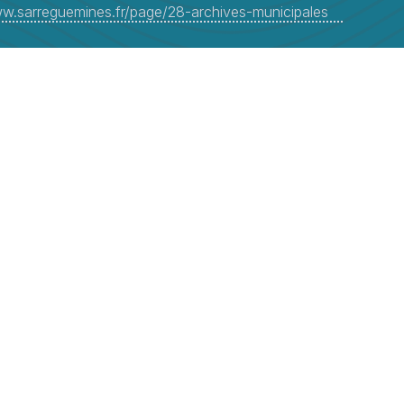
ww.sarreguemines.fr/page/28-archives-municipales