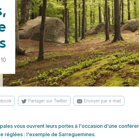
,
e
s
:10
cebook
Partager sur Twitter
Envoyer par e-mail
pales vous ouvrent leurs portes à l'occasion d'une conféren
upe réglées : l'exemple de Sarreguemines.