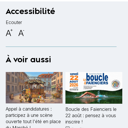
Accessibilité
Ecouter
A
+
A
-
À voir aussi
Appel à candidatures :
Boucle des Faïenciers le
participez à une scène
22 août : pensez à vous
ouverte tout l'été en place
inscrire !
du Marché !