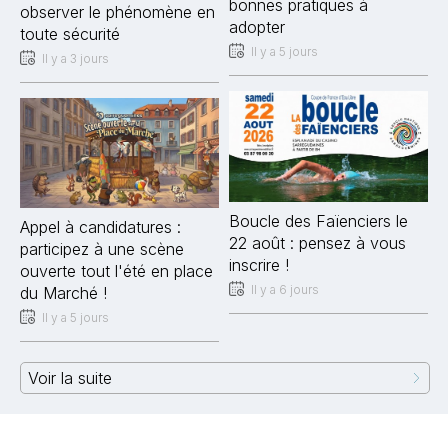
bonnes pratiques à
observer le phénomène en
adopter
toute sécurité
Il y a 5 jours
Il y a 3 jours
Boucle des Faïenciers le
Appel à candidatures :
22 août : pensez à vous
participez à une scène
inscrire !
ouverte tout l'été en place
Il y a 6 jours
du Marché !
Il y a 5 jours
Voir la suite