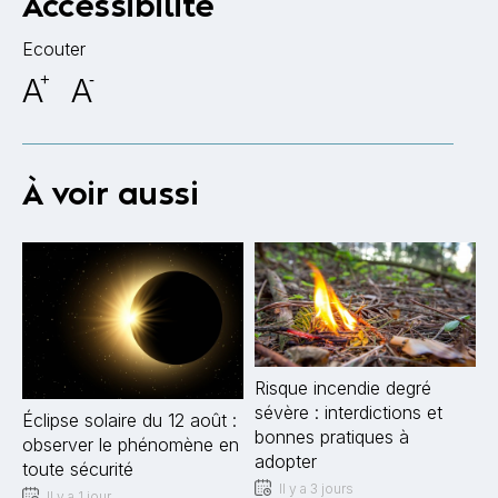
Accessibilité
Ecouter
A
+
A
-
À voir aussi
Risque incendie degré
sévère : interdictions et
Éclipse solaire du 12 août :
bonnes pratiques à
observer le phénomène en
adopter
toute sécurité
Il y a 3 jours
Il y a 1 jour