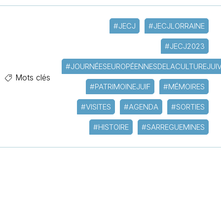
#JECJ
#JECJLORRAINE
#JECJ2023
#JOURNÉESEUROPÉENNESDELACULTUREJUI
Mots clés
#PATRIMOINEJUIF
#MÉMOIRES
#VISITES
#AGENDA
#SORTIES
#HISTOIRE
#SARREGUEMINES